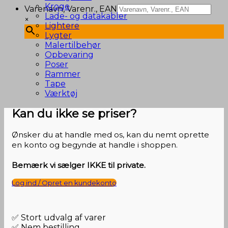
Kroge
Varenavn, Varenr., EAN
Lade- og datakabler
×
Lightere
Lygter
Malertilbehør
Opbevaring
Poser
Rammer
Tape
Værktøj
Kan du ikke se priser?
Ønsker du at handle med os, kan du nemt oprette
en konto og begynde at handle i shoppen.
Bemærk vi sælger IKKE til private.
Log ind / Opret en kundekonto
✅ Stort udvalg af varer
✅ Nem bestilling