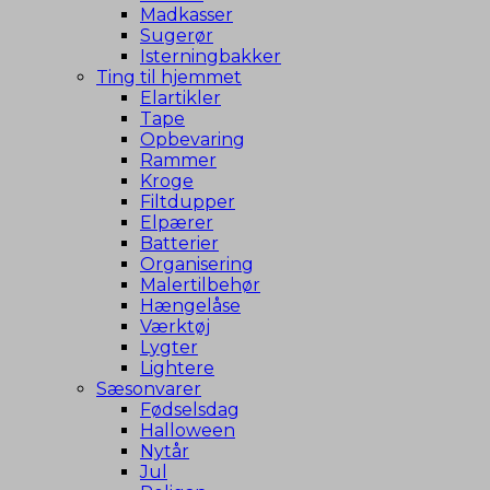
Madkasser
Sugerør
Isterningbakker
Ting til hjemmet
Elartikler
Tape
Opbevaring
Rammer
Kroge
Filtdupper
Elpærer
Batterier
Organisering
Malertilbehør
Hængelåse
Værktøj
Lygter
Lightere
Sæsonvarer
Fødselsdag
Halloween
Nytår
Jul