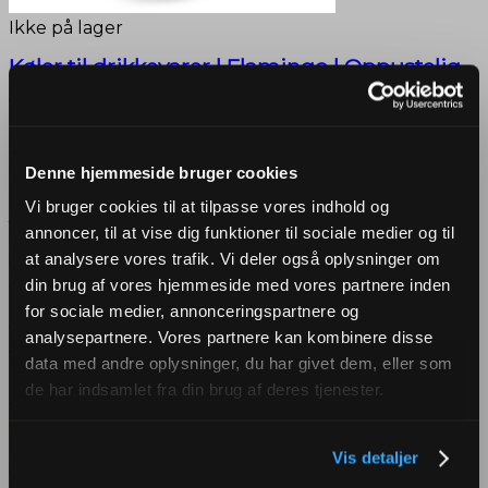
Ikke på lager
Køler til drikkevarer | Flamingo | Oppustelig
Varenr.: 14269
Læs mere
Login / Opret konto
Denne hjemmeside bruger cookies
Vi bruger cookies til at tilpasse vores indhold og
JA TAK TILBUD
annoncer, til at vise dig funktioner til sociale medier og til
at analysere vores trafik. Vi deler også oplysninger om
din brug af vores hjemmeside med vores partnere inden
for sociale medier, annonceringspartnere og
Køler til drikkevarer | Ølkrus | Oppustelig
analysepartnere. Vores partnere kan kombinere disse
Varenr.: 13938
data med andre oplysninger, du har givet dem, eller som
de har indsamlet fra din brug af deres tjenester.
Læs mere
Login / Opret konto
Vis detaljer