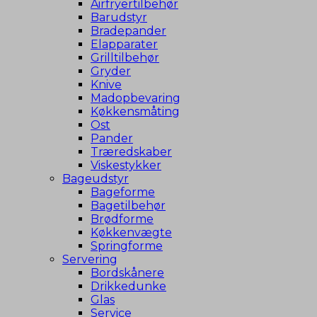
Airfryertilbehør
Barudstyr
Bradepander
Elapparater
Grilltilbehør
Gryder
Knive
Madopbevaring
Køkkensmåting
Ost
Pander
Træredskaber
Viskestykker
Bageudstyr
Bageforme
Bagetilbehør
Brødforme
Køkkenvægte
Springforme
Servering
Bordskånere
Drikkedunke
Glas
Service