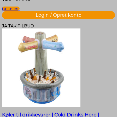
Læs mere
Login / Opret konto
JA TAK TILBUD
Køler til drikkevarer | Cold Drinks Here |