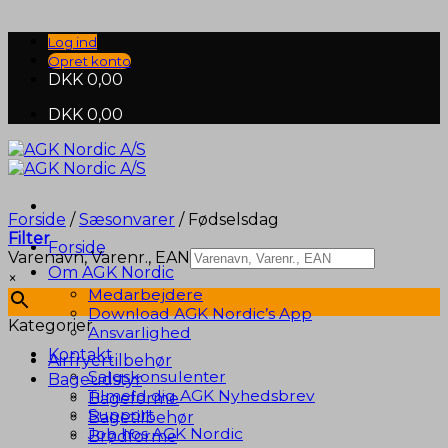
Fortsæt
til
Log ind
indhold
Opret konto
DKK
0,00
DKK
0,00
Forside
/
Sæsonvarer
/
Fødselsdag
Filter
Forside
Varenavn, Varenr., EAN
Om AGK Nordic
×
Medarbejdere
Download AGK Nordic’s App
Kategorier
Ansvarlighed
Kontakt
Airfryertilbehør
Salgskonsulenter
Bageudstyr
Tilmeld dig AGK Nyhedsbrev
Bageforme
Support
Bagetilbehør
Job hos AGK Nordic
Brødforme