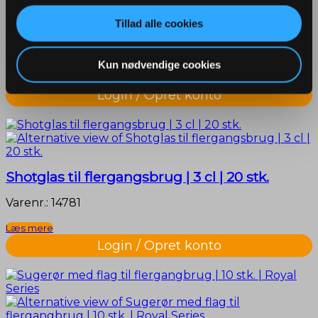
Ikke på lager
Tillad alle cookies
Lagkageflag i silikone | Royal Series
Varenr.: 13717
Kun nødvendige cookies
Læs mere
Login / Opret konto
Shotglas til flergangsbrug | 3 cl | 20 stk.
Varenr.: 14781
Læs mere
Login / Opret konto