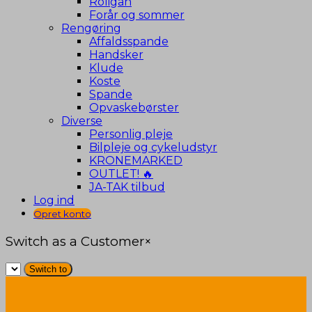
Roligan
Forår og sommer
Rengøring
Affaldsspande
Handsker
Klude
Koste
Spande
Opvaskebørster
Diverse
Personlig pleje
Bilpleje og cykeludstyr
KRONEMARKED
OUTLET! 🔥
JA-TAK tilbud
Log ind
Opret konto
Switch as a Customer
×