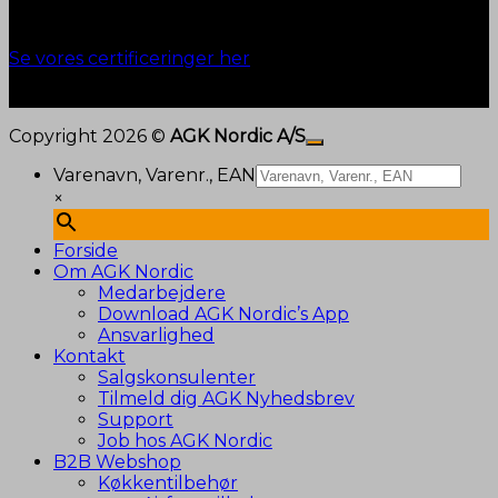
Ansvarlighed
Se vores certificeringer her
Copyright 2026 ©
AGK Nordic A/S
Varenavn, Varenr., EAN
×
Forside
Om AGK Nordic
Medarbejdere
Download AGK Nordic’s App
Ansvarlighed
Kontakt
Salgskonsulenter
Tilmeld dig AGK Nyhedsbrev
Support
Job hos AGK Nordic
B2B Webshop
Køkkentilbehør