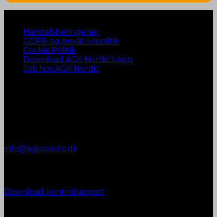
Naviger til…
Handelsbetingelser
GDPR og privatlivspolitik
Cookie Politik
Download AGK Nordic’s App
Job hos AGK Nordic
Kontakt AGK Nordic
Vestergade 72
8990 Fårup
+45 87 45 07 00
Telefontid:
Man - Fre: 9.00 - 12.00
info@agknordic.dk
CVR. 14196595
Kontrolrapport
Download kontrolrapport