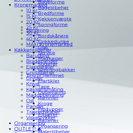
Bageforme
Kronemarked
Bagetilbehør
10 kr.
Brødforme
15 Kr.
Køkkenvægte
20 Kr.
Springforme
25 Kr.
Servering
30 Kr.
Bordskånere
40 Kr.
Drikkedunke
MAXI Kronemarked
Glas
Køkkentilbehør
Service
Barudstyr
Madkasser
Bradepander
Sugerør
Elapparater
Isterningbakker
Grilltilbehør
Ting til hjemmet
Gryder
Elartikler
Knive
Tape
Køkkensmåting
Opbevaring
Madopbevaring
Rammer
Ost
Kroge
Pander
Filtdupper
Træredskaber
Elpærer
Viskestykker
Batterier
Organisering
Organisering
OUTLET! 🔥
Malertilbehør