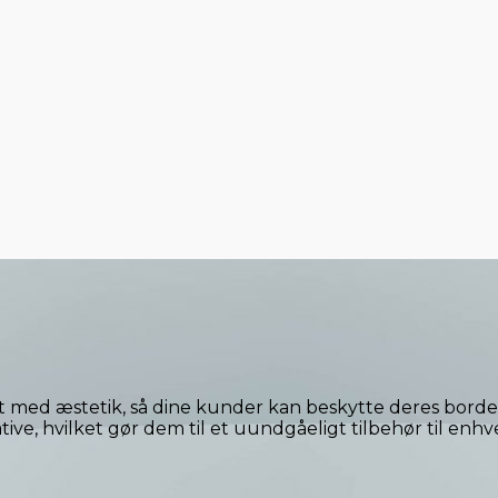
t med æstetik, så dine kunder kan beskytte deres borde
tive, hvilket gør dem til et uundgåeligt tilbehør til e