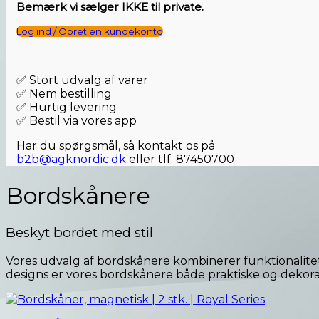
Bemærk vi sælger IKKE til private.
Log ind / Opret en kundekonto
✅ Stort udvalg af varer
✅ Nem bestilling
✅ Hurtig levering
✅ Bestil via vores app
Har du spørgsmål, så kontakt os på
b2b@agknordic.dk
eller tlf. 87450700
Bordskånere
Beskyt bordet med stil
Vores udvalg af bordskånere kombinerer funktionalite
designs er vores bordskånere både praktiske og dekora