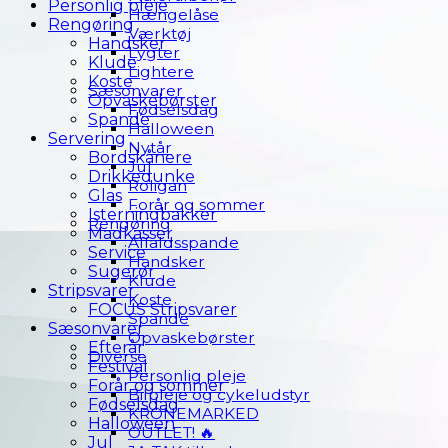
Personlig pleje
Hængelåse
Rengøring
Værktøj
Handsker
Lygter
Klude
Lightere
Koste
Sæsonvarer
Opvaskebørster
Fødselsdag
Spande
Halloween
Servering
Nytår
Bordskånere
Jul
Drikkedunke
Roligan
Glas
Forår og sommer
Isterningbakker
Rengøring
Madkasser
Affaldsspande
Service
Handsker
Sugerør
Klude
Stripsvarer
Koste
FOCUS Stripsvarer
Spande
Sæsonvarer
Opvaskebørster
Efterår
Diverse
Festival
Personlig pleje
Forår og sommer
Bilpleje og cykeludstyr
Fødselsdag
KRONEMARKED
Halloween
OUTLET! 🔥
Jul