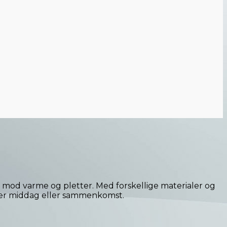
 mod varme og pletter. Med forskellige materialer og
nhver middag eller sammenkomst.