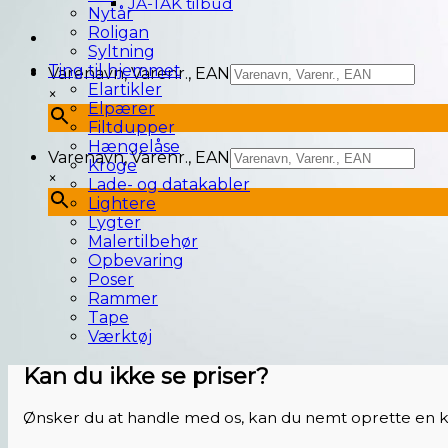
JA-TAK tilbud
Nytår
Roligan
Syltning
Ting til hjemmet
Varenavn, Varenr., EAN
Elartikler
×
Elpærer
Filtdupper
Hængelåse
Varenavn, Varenr., EAN
Kroge
×
Lade- og datakabler
Lightere
Lygter
Malertilbehør
Opbevaring
Poser
Rammer
Tape
Værktøj
Kan du ikke se priser?
Ønsker du at handle med os, kan du nemt oprette en k