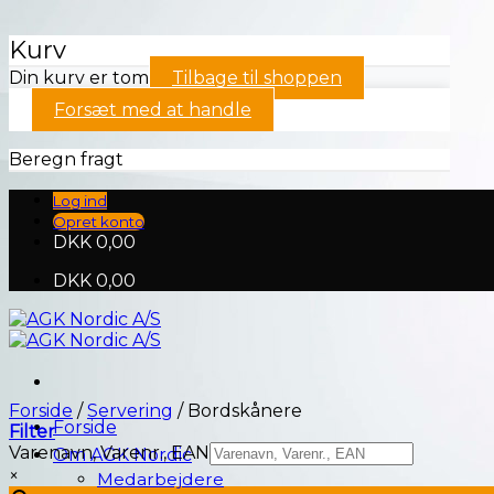
Kurv
Din kurv er tom
Tilbage til shoppen
Forsæt med at handle
Beregn fragt
Fortsæt
Log ind
til
Opret konto
indhold
DKK
0,00
DKK
0,00
Forside
/
Servering
/
Bordskånere
Forside
Filter
Varenavn, Varenr., EAN
Om AGK Nordic
×
Medarbejdere