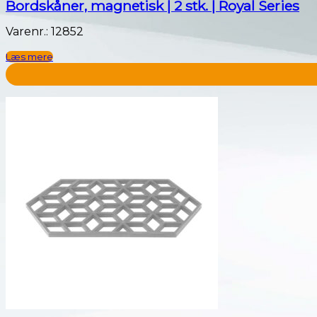
Bordskåner, magnetisk | 2 stk. | Royal Series
Varenr.: 12852
Læs mere