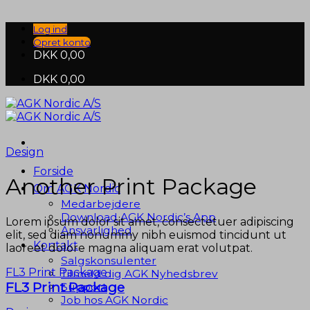
Fortsæt
til
Log ind
indhold
Opret konto
DKK
0,00
DKK
0,00
Design
Forside
Another Print Package
Om AGK Nordic
Medarbejdere
Download AGK Nordic’s App
Lorem ipsum dolor sit amet, consectetuer adipiscing
Ansvarlighed
elit, sed diam nonummy nibh euismod tincidunt ut
Kontakt
laoreet dolore magna aliquam erat volutpat.
Salgskonsulenter
FL3 Print Package
Tilmeld dig AGK Nyhedsbrev
FL3 Print Package
Support
Job hos AGK Nordic