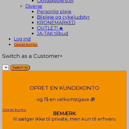
Opvaskebørster
Diverse
Personlig pleje
Bilpleje og cykeludstyr
KRONEMARKED
OUTLET! 🔥
JA-TAK tilbud
Log ind
Opret konto
Switch as a Customer
×
OPRET EN KUNDEKONTO
- og få en velkomstgave 🎁
Opret konto
BEMÆRK:
Vi sælger ikke til private, men kun til erhverv.