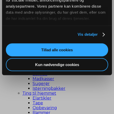
for sociale medier, annonceringspartnere og
Køkkensmåting
Varenavn, Varenr., EAN
Ost
analysepartnere. Vores partnere kan kombinere disse
×
Pander
data med andre oplysninger, du har givet dem, eller som
Træredskaber
de har indsamlet fra din brug af deres tjenester.
Viskestykker
Bageudstyr
Bageforme
Vis detaljer
Bagetilbehør
Brødforme
Køkkenvægte
Springforme
Tillad alle cookies
Servering
Bordskånere
Drikkedunke
Kun nødvendige cookies
Glas
Service
Madkasser
Sugerør
Isterningbakker
Ting til hjemmet
Elartikler
Tape
Opbevaring
Rammer