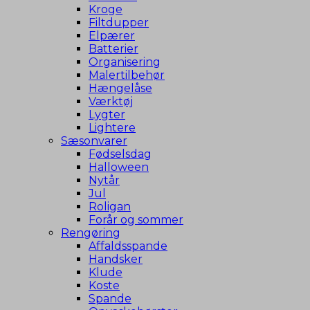
Kroge
Filtdupper
Elpærer
Batterier
Organisering
Malertilbehør
Hængelåse
Værktøj
Lygter
Lightere
Sæsonvarer
Fødselsdag
Halloween
Nytår
Jul
Roligan
Forår og sommer
Rengøring
Affaldsspande
Handsker
Klude
Koste
Spande