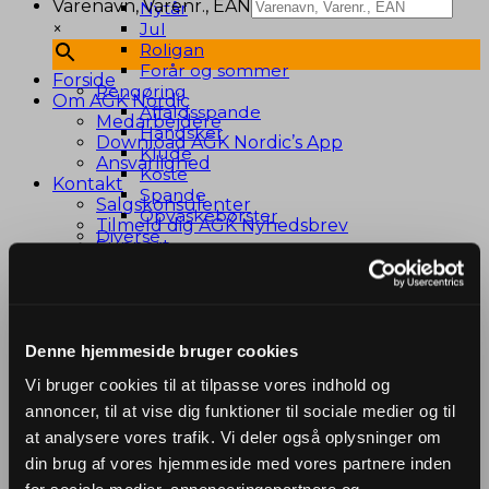
Varenavn, Varenr., EAN
Nytår
×
Jul
Roligan
Forår og sommer
Forside
Rengøring
Om AGK Nordic
Affaldsspande
Medarbejdere
Handsker
Download AGK Nordic’s App
Klude
Ansvarlighed
Koste
Kontakt
Spande
Salgskonsulenter
Opvaskebørster
Tilmeld dig AGK Nyhedsbrev
Diverse
Support
Personlig pleje
Job hos AGK Nordic
Bilpleje og cykeludstyr
B2B Webshop
KRONEMARKED
Køkkentilbehør
OUTLET! 🔥
Airfryertilbehør
JA-TAK tilbud
Barudstyr
Denne hjemmeside bruger cookies
Bradepander
Vi bruger cookies til at tilpasse vores indhold og
Elapparater
annoncer, til at vise dig funktioner til sociale medier og til
Grilltilbehør
Varenavn, Varenr., EAN
Gryder
at analysere vores trafik. Vi deler også oplysninger om
×
Knive
din brug af vores hjemmeside med vores partnere inden
Madopbevaring