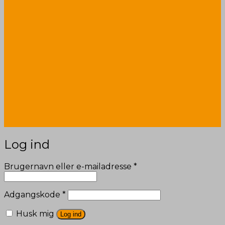
Log ind
Påkrævet
Brugernavn eller e-mailadresse
*
Påkrævet
Adgangskode
*
Husk mig
Log ind