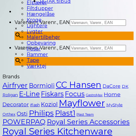
JA-TAK tilbud
Elpærer
Filtdupper
Hængelåse
Kroge
Varenavn, Varenr., EAN
Lightere
×
Lygter
Malertilbehør
Opbevaring
Varenavn, Varenr., EAN
Poser
×
Rammer
Tape
Værktøj
Brands
CC Hansen
Airfryer
Bormioli
DaCore
DK
E-Line
Fiskars
Focus
Home
Roligan
GastroMax
Mayflower
Koziol
Decorator
MyStyle
iflash
Philips
Plast1
Osti
Orthex
Plast Team
POWERPAQ
Royal Series Accessories
Royal Series Kitchenware