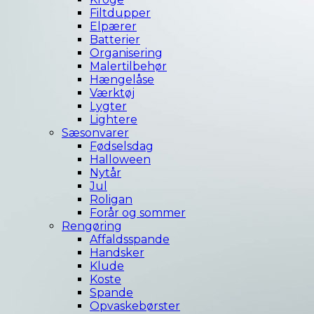
Filtdupper
Elpærer
Batterier
Organisering
Malertilbehør
Hængelåse
Værktøj
Lygter
Lightere
Sæsonvarer
Fødselsdag
Halloween
Nytår
Jul
Roligan
Forår og sommer
Rengøring
Affaldsspande
Handsker
Klude
Koste
Spande
Opvaskebørster