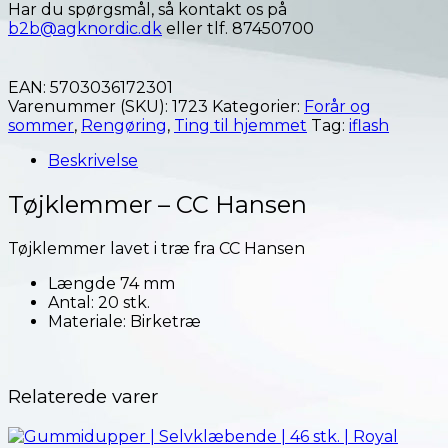
Har du spørgsmål, så kontakt os på
b2b@agknordic.dk
eller tlf. 87450700
EAN:
5703036172301
Varenummer (SKU):
1723
Kategorier:
Forår og
sommer
,
Rengøring
,
Ting til hjemmet
Tag:
iflash
Beskrivelse
Tøjklemmer – CC Hansen
Tøjklemmer lavet i træ fra CC Hansen
Længde 74 mm
Antal: 20 stk.
Materiale: Birketræ
Relaterede varer