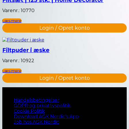
Varenr.: 10770
Læs mere
Login / Opret konto
Filtpuder i æske
Varenr.: 10922
Læs mere
Login / Opret konto
Naviger til…
Handelsbetingelser
GDPR og privatlivspolitik
Cookie Politik
Download AGK Nordic’s App
Job hos AGK Nordic