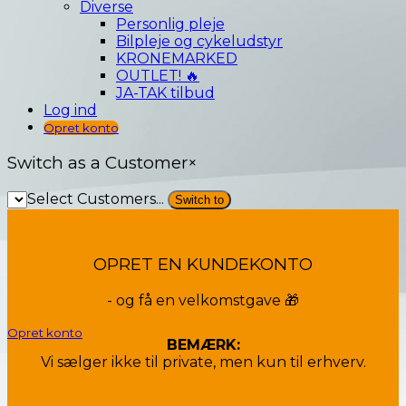
Diverse
Personlig pleje
Bilpleje og cykeludstyr
KRONEMARKED
OUTLET! 🔥
JA-TAK tilbud
Log ind
Opret konto
Switch as a Customer
×
Select Customers...
OPRET EN KUNDEKONTO
- og få en velkomstgave 🎁
Opret konto
BEMÆRK:
Vi sælger ikke til private, men kun til erhverv.