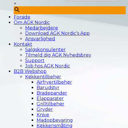
×
Forside
Om AGK Nordic
Medarbejdere
Download AGK Nordic’s App
Ansvarlighed
Kontakt
Salgskonsulenter
Tilmeld dig AGK Nyhedsbrev
Support
Job hos AGK Nordic
B2B Webshop
Køkkentilbehør
Airfryertilbehør
Barudstyr
Bradepander
Elapparater
Grilltilbehør
Gryder
Knive
Madopbevaring
Køkkensmåting