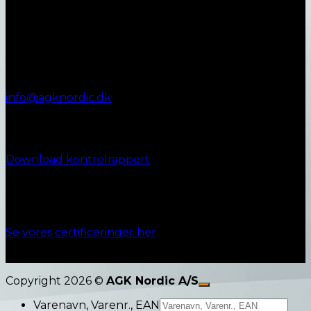
Kontakt AGK Nordic
Vestergade 72
8990 Fårup
+45 87 45 07 00
Telefontid:
Man - Fre: 9.00 - 12.00
info@agknordic.dk
CVR. 14196595
Kontrolrapport
Download kontrolrapport
Ansvarlighed
Se vores certificeringer her
Copyright 2026 ©
AGK Nordic A/S
Varenavn, Varenr., EAN