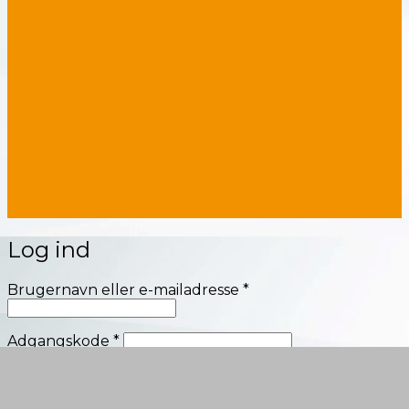
Log ind
Påkrævet
Brugernavn eller e-mailadresse
*
Påkrævet
Adgangskode
*
Husk mig
Log ind