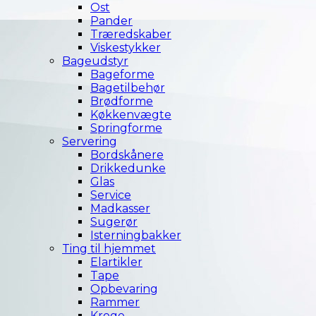
Ost
Pander
Træredskaber
Viskestykker
Bageudstyr
Bageforme
Bagetilbehør
Brødforme
Køkkenvægte
Springforme
Servering
Bordskånere
Drikkedunke
Glas
Service
Madkasser
Sugerør
Isterningbakker
Ting til hjemmet
Elartikler
Tape
Opbevaring
Rammer
Kroge