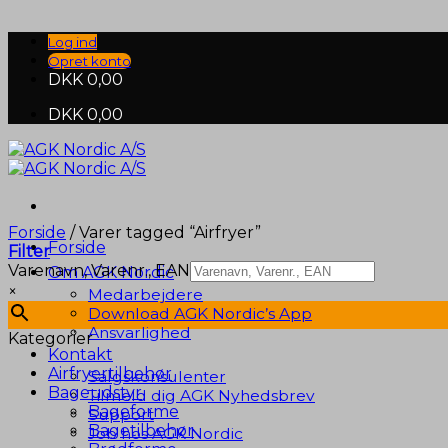
Fortsæt
til
Log ind
indhold
Opret konto
DKK
0,00
DKK
0,00
Forside
/
Varer tagged “Airfryer”
Forside
Filter
Varenavn, Varenr., EAN
Om AGK Nordic
×
Medarbejdere
Download AGK Nordic’s App
Ansvarlighed
Kategorier
Kontakt
Airfryertilbehør
Salgskonsulenter
Bageudstyr
Tilmeld dig AGK Nyhedsbrev
Bageforme
Support
Bagetilbehør
Job hos AGK Nordic