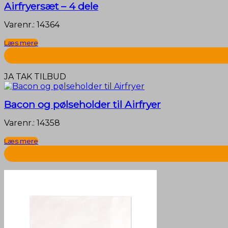
Airfryersæt – 4 dele
Varenr.: 14364
Læs mere
JA TAK TILBUD
Bacon og pølseholder til Airfryer
Varenr.: 14358
Læs mere