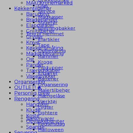
MAXI Kronemarked
Glas
Køkkentilbehør
Service
Barudstyr
Madkasser
Bradepander
Sugerør
Elapparater
Isterningbakker
Grilltilbehør
Ting til hjemmet
Gryder
Elartikler
Knive
Tape
Køkkensmåting
Opbevaring
Madopbevaring
Rammer
Ost
Kroge
Pander
Filtdupper
Træredskaber
Elpærer
Viskestykker
Batterier
Organisering
Organisering
OUTLET! 🔥
Malertilbehør
Personlig pleje
Hængelåse
Rengøring
Værktøj
Handsker
Lygter
Klude
Lightere
Koste
Sæsonvarer
Opvaskebørster
Fødselsdag
Spande
Halloween
Servering