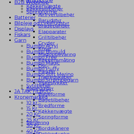
Brødforme
B2B Webshop
Køkkenvægte
Køkkentilbehør
Springforme
Airfryertilbehør
Batterier
Barudstyr
Bilpleje og cykeludstyr
Bradepander
Displays
Elapparater
Fiskars
Grilltilbehør
Garn
Gryder
Bumbo Acryl
Knive
Bumbo Bomuld
Madopbevaring
Bumbo Free
Køkkensmåting
Bumbo Magic
Ost
Bumbo Puffy
Pander
Bumbo Soft Merino
Træredskaber
Bumbo Strømpegarn
Viskestykker
Sytilbehør
Bageudstyr
JA TAK TILBUD
Bageforme
Kronemarked
Bagetilbehør
10 kr.
Brødforme
15 Kr.
Køkkenvægte
20 Kr.
Springforme
25 Kr.
Servering
30 Kr.
Bordskånere
40 Kr.
Drikkedunke