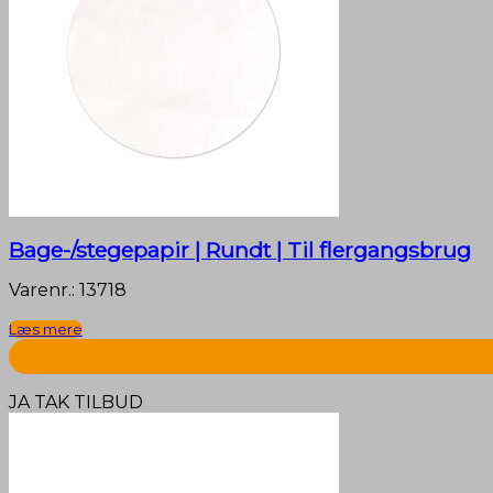
Bage-/stegepapir | Rundt | Til flergangsbrug
Varenr.: 13718
Læs mere
JA TAK TILBUD