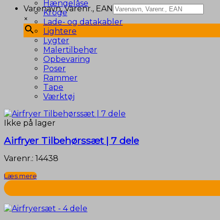
Hængelåse
Varenavn, Varenr., EAN
Kroge
×
Lade- og datakabler
Lightere
Lygter
Malertilbehør
Opbevaring
Poser
Rammer
Tape
Værktøj
Ikke på lager
Airfryer Tilbehørssæt | 7 dele
Varenr.: 14438
Læs mere