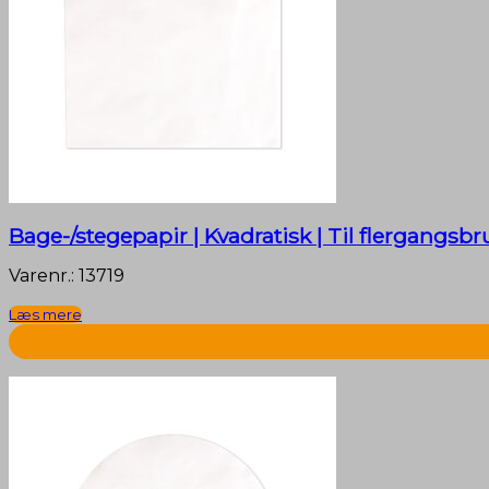
Bage-/stegepapir | Kvadratisk | Til flergangsb
Varenr.: 13719
Læs mere