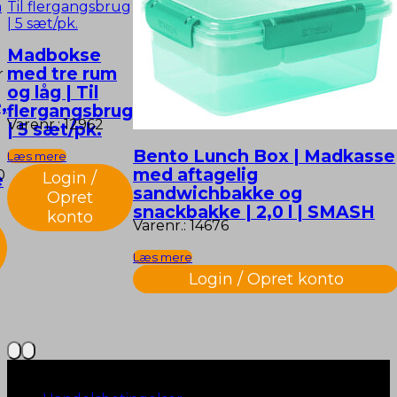
Madbokse
med tre rum
r
og låg | Til
,
flergangsbrug
Varenr.: 12962
| 5 sæt/pk.
Bento Lunch Box | Madkasse
Læs mere
med aftagelig
0
Login /
e
sandwichbakke og
Opret
snackbakke | 2,0 l | SMASH
konto
Varenr.: 14676
Læs mere
Login / Opret konto
Naviger til…