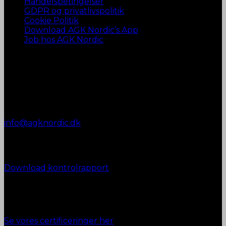
Handelsbetingelser
GDPR og privatlivspolitik
Cookie Politik
Download AGK Nordic’s App
Job hos AGK Nordic
Kontakt AGK Nordic
Vestergade 72
8990 Fårup
+45 87 45 07 00
Telefontid:
Man - Fre: 9.00 - 12.00
info@agknordic.dk
CVR. 14196595
Kontrolrapport
Download kontrolrapport
Ansvarlighed
Se vores certificeringer her