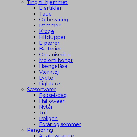
Ting til hjemmet
Elartikler
Tape
Opbevaring
Rammer
Kroge
Filtdupper
Elpærer
Batterier
Organisering
Malertilbehør
Hængelåse
Værktøj
Lygter
Lightere
Sæsonvarer
Fødselsdag
Halloween
Nytår
Jul
Roligan
Forår og sommer
Rengøring
Affaldsspande