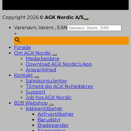
Copyright 2026 ©
AGK Nordic A/S
Varenavn, Varenr., EAN
×
Forside
Om AGK Nordic
Medarbejdere
Download AGK Nordic’s App
Ansvarlighed
Kontakt
Salgskonsulenter
Tilmeld dig AGK Nyhedsbrev
Support
Job hos AGK Nordic
B2B Webshop
Køkkentilbehør
Airfryertilbehør
Barudstyr
Bradepander
Elapparater