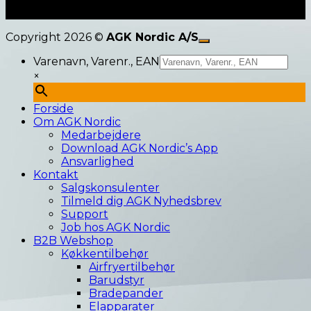
Copyright 2026 ©
AGK Nordic A/S
Varenavn, Varenr., EAN
×
Forside
Om AGK Nordic
Medarbejdere
Download AGK Nordic’s App
Ansvarlighed
Kontakt
Salgskonsulenter
Tilmeld dig AGK Nyhedsbrev
Support
Job hos AGK Nordic
B2B Webshop
Køkkentilbehør
Airfryertilbehør
Barudstyr
Bradepander
Elapparater