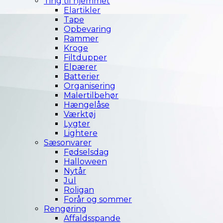
Ting til hjemmet
Elartikler
Tape
Opbevaring
Rammer
Kroge
Filtdupper
Elpærer
Batterier
Organisering
Malertilbehør
Hængelåse
Værktøj
Lygter
Lightere
Sæsonvarer
Fødselsdag
Halloween
Nytår
Jul
Roligan
Forår og sommer
Rengøring
Affaldsspande