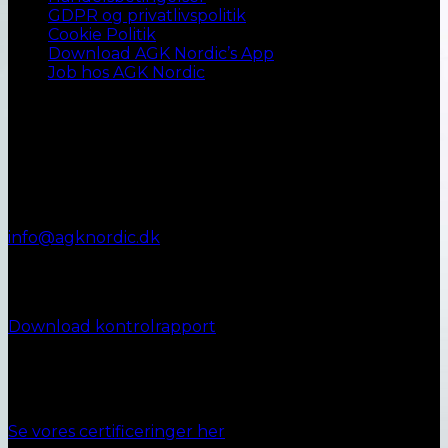
GDPR og privatlivspolitik
Cookie Politik
Download AGK Nordic’s App
Job hos AGK Nordic
Kontakt AGK Nordic
Vestergade 72
8990 Fårup
+45 87 45 07 00
Telefontid:
Man - Fre: 9.00 - 12.00
info@agknordic.dk
CVR. 14196595
Kontrolrapport
Download kontrolrapport
Ansvarlighed
Se vores certificeringer her