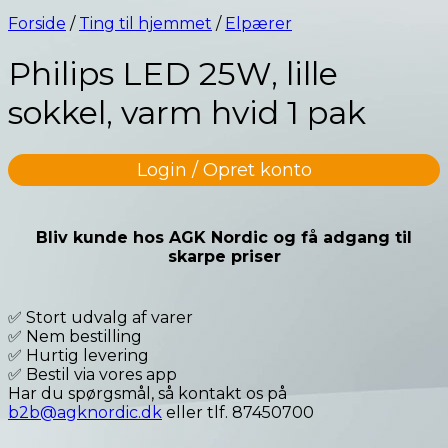
Forside
/
Ting til hjemmet
/
Elpærer
Philips LED 25W, lille
sokkel, varm hvid 1 pak
Login / Opret konto
Bliv kunde hos AGK Nordic og få adgang til
skarpe priser
✅ Stort udvalg af varer
✅ Nem bestilling
✅ Hurtig levering
✅ Bestil via vores app
Har du spørgsmål, så kontakt os på
b2b@agknordic.dk
eller tlf. 87450700