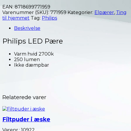
EAN:
8718699771959
Varenummer (SKU):
771959
Kategorier:
Elpærer
,
Ting
til hjemmet
Tag:
Philips
Beskrivelse
Philips LED Pære
Varm hvid 2700k
250 lumen
Ikke dæmpbar
Relaterede varer
Filtpuder i æske
Varenr.: 10922