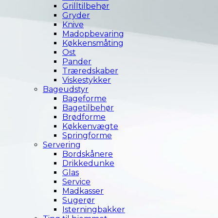
Grilltilbehør
Gryder
Knive
Madopbevaring
Køkkensmåting
Ost
Pander
Træredskaber
Viskestykker
Bageudstyr
Bageforme
Bagetilbehør
Brødforme
Køkkenvægte
Springforme
Servering
Bordskånere
Drikkedunke
Glas
Service
Madkasser
Sugerør
Isterningbakker