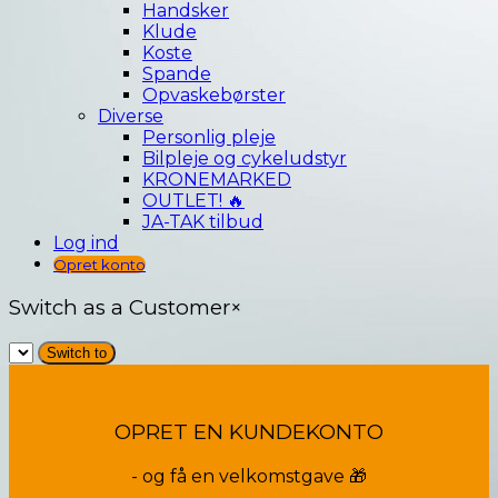
Handsker
Klude
Koste
Spande
Opvaskebørster
Diverse
Personlig pleje
Bilpleje og cykeludstyr
KRONEMARKED
OUTLET! 🔥
JA-TAK tilbud
Log ind
Opret konto
Switch as a Customer
×
OPRET EN KUNDEKONTO
- og få en velkomstgave 🎁