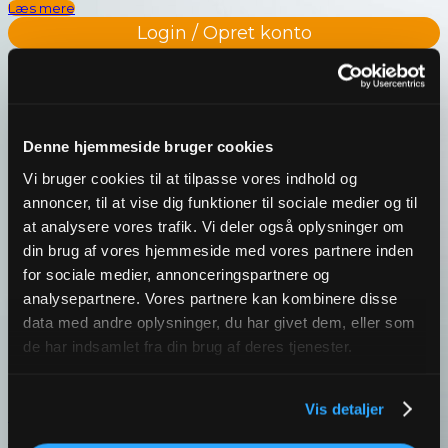
Læs mere
Login / Opret konto
Denne hjemmeside bruger cookies
Vi bruger cookies til at tilpasse vores indhold og
annoncer, til at vise dig funktioner til sociale medier og til
at analysere vores trafik. Vi deler også oplysninger om
din brug af vores hjemmeside med vores partnere inden
for sociale medier, annonceringspartnere og
analysepartnere. Vores partnere kan kombinere disse
data med andre oplysninger, du har givet dem, eller som
de har indsamlet fra din brug af deres tjenester.
Ikke på lager
Vis detaljer
Filtpuder | Ø20 mm | 16 stk. | Royal Series