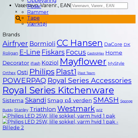
Opbevaring
Varenavn, Varenr., EAN
Poser
×
Rammer
Tape
Værktøj
Brands
CC Hansen
Airfryer
Bormioli
DaCore
DK
E-Line
Fiskars
Focus
Home
Roligan
GastroMax
Mayflower
Koziol
Decorator
MyStyle
iflash
Philips
Plast1
Osti
Orthex
Plast Team
POWERPAQ
Royal Series Accessories
Royal Series Kitchenware
SMASH
Skandi
Smag på verden
Sistema
Sponge
Westmark
Triathlon
Stanley
wiz
Buddy