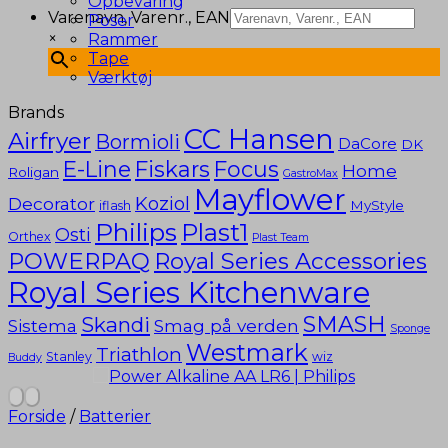
Opbevaring
Varenavn, Varenr., EAN
Poser
×
Rammer
Tape
Værktøj
Brands
CC Hansen
Airfryer
Bormioli
DaCore
DK
E-Line
Fiskars
Focus
Home
Roligan
GastroMax
Mayflower
Koziol
Decorator
MyStyle
iflash
Philips
Plast1
Osti
Orthex
Plast Team
POWERPAQ
Royal Series Accessories
Royal Series Kitchenware
SMASH
Skandi
Smag på verden
Sistema
Sponge
Westmark
Triathlon
Stanley
wiz
Buddy
Forside
/
Batterier