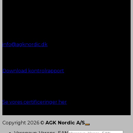
Kontakt AGK Nordic
Vestergade 72
8990 Fårup
+45 87 45 07 00
Telefontid:
Man - Fre: 9.00 - 12.00
info@agknordic.dk
CVR. 14196595
Kontrolrapport
Download kontrolrapport
Ansvarlighed
Se vores certificeringer her
Copyright 2026 ©
AGK Nordic A/S