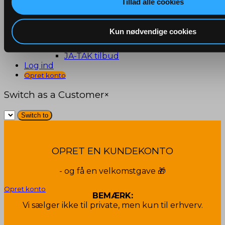
Tillad alle cookies
Diverse
Personlig pleje
Bilpleje og cykeludstyr
Kun nødvendige cookies
KRONEMARKED
OUTLET! 🔥
JA-TAK tilbud
Log ind
Opret konto
Switch as a Customer
×
OPRET EN KUNDEKONTO
- og få en velkomstgave 🎁
Opret konto
BEMÆRK:
Vi sælger ikke til private, men kun til erhverv.