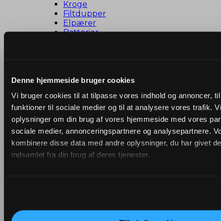
Kroge
Filtdupper
Elpærer
Batterier
Organisering
Malertilbehør
Hængelåse
Værktøj
Lygter
Denne hjemmeside bruger cookies
Lightere
Vi bruger cookies til at tilpasse vores indhold og annoncer, til
Sæsonvarer
Fødselsdag
funktioner til sociale medier og til at analysere vores trafik. 
Halloween
oplysninger om din brug af vores hjemmeside med vores part
Nytår
sociale medier, annonceringspartnere og analysepartnere. V
Jul
kombinere disse data med andre oplysninger, du har givet de
Roligan
Forår og sommer
indsamlet fra din brug af deres tjenester.
Rengøring
Affaldsspande
Handsker
Klude
Koste
Spande
Opvaskebørster