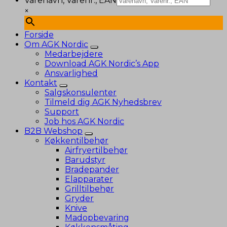
Varenavn, Varenr., EAN
×
Forside
Om AGK Nordic
Medarbejdere
Download AGK Nordic’s App
Ansvarlighed
Kontakt
Salgskonsulenter
Tilmeld dig AGK Nyhedsbrev
Support
Job hos AGK Nordic
B2B Webshop
Køkkentilbehør
Airfryertilbehør
Barudstyr
Bradepander
Elapparater
Grilltilbehør
Gryder
Knive
Madopbevaring