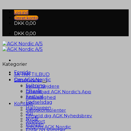
Fortsæt
til
Log ind
indhold
Opret konto
DKK
0,00
DKK
0,00
Kategorier
Forside
JA TAK TILBUD
Om AGK Nordic
Sæsonvarer
Syltning
Medarbejdere
Efterår
Download AGK Nordic’s App
Festival
Ansvarlighed
Fødselsdag
Kontakt
Halloween
Salgskonsulenter
Jul
Tilmeld dig AGK Nyhedsbrev
Nytår
Support
Roligan
Job hos AGK Nordic
Forår og sommer