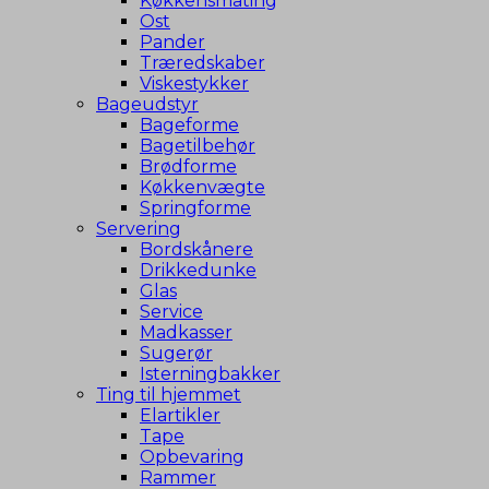
Køkkensmåting
Ost
Pander
Træredskaber
Viskestykker
Bageudstyr
Bageforme
Bagetilbehør
Brødforme
Køkkenvægte
Springforme
Servering
Bordskånere
Drikkedunke
Glas
Service
Madkasser
Sugerør
Isterningbakker
Ting til hjemmet
Elartikler
Tape
Opbevaring
Rammer