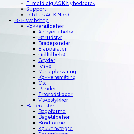
Tilmeld dig AGK Nyhedsbrev
Support
Job hos AGK Nordic
B2B Webshop
Køkkentilbehør
Airfryertilbehør
Barudstyr
Bradepander
Elapparater
Grilltilbehør
Gryder
Knive
Madopbevaring
Køkkensmåting
Ost
Pander
Træredskaber
Viskestykker
Bageudstyr
Bageforme
Bagetilbehør
Brødforme
Køkkenvægte