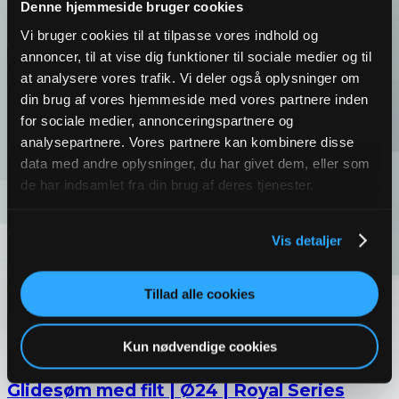
Denne hjemmeside bruger cookies
Vi bruger cookies til at tilpasse vores indhold og
annoncer, til at vise dig funktioner til sociale medier og til
at analysere vores trafik. Vi deler også oplysninger om
din brug af vores hjemmeside med vores partnere inden
for sociale medier, annonceringspartnere og
analysepartnere. Vores partnere kan kombinere disse
data med andre oplysninger, du har givet dem, eller som
Billedramme, sølv | 30×40 cm | Home
de har indsamlet fra din brug af deres tjenester.
Decorator
Varenr.: 12315
Vis detaljer
Læs mere
Login / Opret konto
Tillad alle cookies
Kun nødvendige cookies
Glidesøm med filt | Ø24 | Royal Series