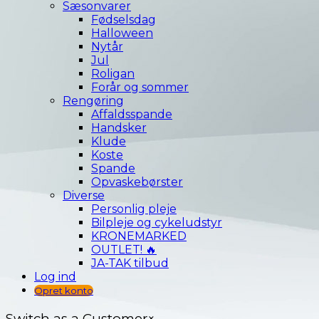
Sæsonvarer
Fødselsdag
Halloween
Nytår
Jul
Roligan
Forår og sommer
Rengøring
Affaldsspande
Handsker
Klude
Koste
Spande
Opvaskebørster
Diverse
Personlig pleje
Bilpleje og cykeludstyr
KRONEMARKED
OUTLET! 🔥
JA-TAK tilbud
Log ind
Opret konto
Switch as a Customer
×