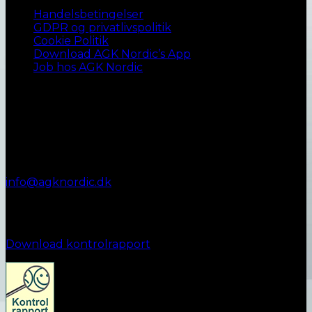
Handelsbetingelser
GDPR og privatlivspolitik
Cookie Politik
Download AGK Nordic’s App
Job hos AGK Nordic
Kontakt AGK Nordic
Vestergade 72
8990 Fårup
+45 87 45 07 00
Telefontid:
Man - Fre: 9.00 - 12.00
info@agknordic.dk
CVR. 14196595
Kontrolrapport
Download kontrolrapport