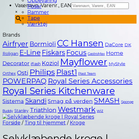
Opbevaring
Varenavn, Varenr., EAN
Poser
×
Rammer
Tape
Værktøj
Brands
CC Hansen
Airfryer
Bormioli
DaCore
DK
E-Line
Fiskars
Focus
Home
Roligan
GastroMax
Mayflower
Koziol
Decorator
MyStyle
iflash
Philips
Plast1
Osti
Orthex
Plast Team
POWERPAQ
Royal Series Accessories
Royal Series Kitchenware
SMASH
Skandi
Smag på verden
Sistema
Sponge
Westmark
Triathlon
Stanley
wiz
Buddy
Forside
/
Ting til hjemmet
/
Kroge
Selvklæbende kroge |