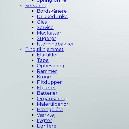
Springforme
Servering
Bordskånere
Drikkedunke
Glas
Service
Madkasser
Sugerør
Isterningbakker
Ting til hjemmet
Elartikler
Tape
Opbevaring
Rammer
Kroge
Filtdupper
Elpærer
Batterier
Organisering
Malertilbehør
Hængelåse
Værktøj
Lygter
Lightere