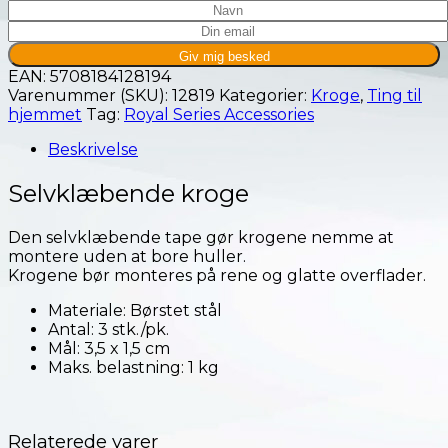
EAN:
5708184128194
Varenummer (SKU):
12819
Kategorier:
Kroge
,
Ting til
hjemmet
Tag:
Royal Series Accessories
Beskrivelse
Selvklæbende kroge
Den selvklæbende tape gør krogene nemme at
montere uden at bore huller.
Krogene bør monteres på rene og glatte overflader.
Materiale: Børstet stål
Antal: 3 stk./pk.
Mål: 3,5 x 1,5 cm
Maks. belastning: 1 kg
Relaterede varer