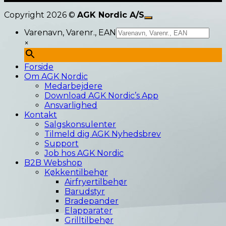
Copyright 2026 ©
AGK Nordic A/S
Varenavn, Varenr., EAN
×
Forside
Om AGK Nordic
Medarbejdere
Download AGK Nordic’s App
Ansvarlighed
Kontakt
Salgskonsulenter
Tilmeld dig AGK Nyhedsbrev
Support
Job hos AGK Nordic
B2B Webshop
Køkkentilbehør
Airfryertilbehør
Barudstyr
Bradepander
Elapparater
Grilltilbehør