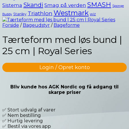
SMASH
Skandi
Smag på verden
Sistema
Sponge
Westmark
Triathlon
Stanley
wiz
Buddy
Forside
/
Bageudstyr
/
Bageforme
Tærteform med løs bund |
25 cm | Royal Series
Login / Opret konto
Bliv kunde hos AGK Nordic og få adgang til
skarpe priser
✅ Stort udvalg af varer
✅ Nem bestilling
✅ Hurtig levering
✅ Bestil via vores app