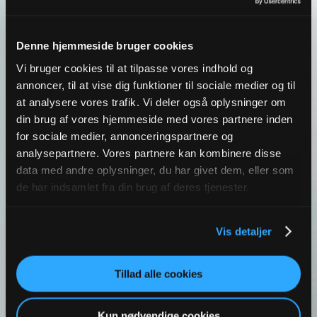
Varenr.: 12439
Læs mere
Denne hjemmeside bruger cookies
Login / Opret konto
Vi bruger cookies til at tilpasse vores indhold og
annoncer, til at vise dig funktioner til sociale medier og til
at analysere vores trafik. Vi deler også oplysninger om
Grydeske | Bøgetræ | 30 cm | Royal Series
din brug af vores hjemmeside med vores partnere inden
for sociale medier, annonceringspartnere og
Varenr.: 12750
analysepartnere. Vores partnere kan kombinere disse
Læs mere
data med andre oplysninger, du har givet dem, eller som
Login / Opret konto
de har indsamlet fra din brug af deres tjenester.
Vis detaljer
Bradepandesæt | 3 stk. | Royal Series
Varenr.: 11722
Tillad alle cookies
Læs mere
Login / Opret konto
Kun nødvendige cookies