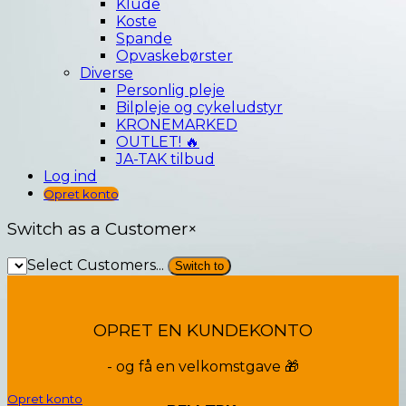
Klude
Koste
Spande
Opvaskebørster
Diverse
Personlig pleje
Bilpleje og cykeludstyr
KRONEMARKED
OUTLET! 🔥
JA-TAK tilbud
Log ind
Opret konto
Switch as a Customer
×
Select Customers...
OPRET EN KUNDEKONTO
- og få en velkomstgave 🎁
Opret konto