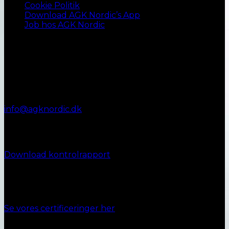
Cookie Politik
Download AGK Nordic’s App
Job hos AGK Nordic
Kontakt AGK Nordic
Vestergade 72
8990 Fårup
+45 87 45 07 00
Telefontid:
Man - Fre: 9.00 - 12.00
info@agknordic.dk
CVR. 14196595
Kontrolrapport
Download kontrolrapport
Ansvarlighed
Se vores certificeringer her