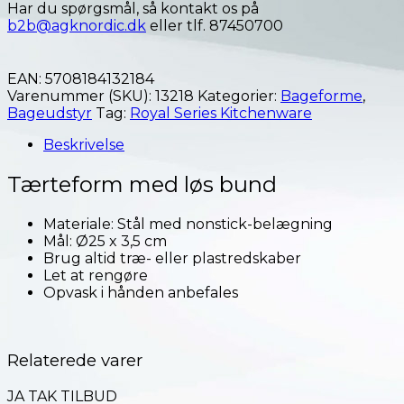
Har du spørgsmål, så kontakt os på
b2b@agknordic.dk
eller tlf. 87450700
EAN:
5708184132184
Varenummer (SKU):
13218
Kategorier:
Bageforme
,
Bageudstyr
Tag:
Royal Series Kitchenware
Beskrivelse
Tærteform med løs bund
Materiale: Stål med nonstick-belægning
Mål: Ø25 x 3,5 cm
Brug altid træ- eller plastredskaber
Let at rengøre
Opvask i hånden anbefales
Relaterede varer
JA TAK TILBUD