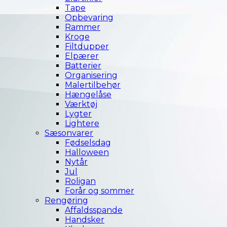
Tape
Opbevaring
Rammer
Kroge
Filtdupper
Elpærer
Batterier
Organisering
Malertilbehør
Hængelåse
Værktøj
Lygter
Lightere
Sæsonvarer
Fødselsdag
Halloween
Nytår
Jul
Roligan
Forår og sommer
Rengøring
Affaldsspande
Handsker