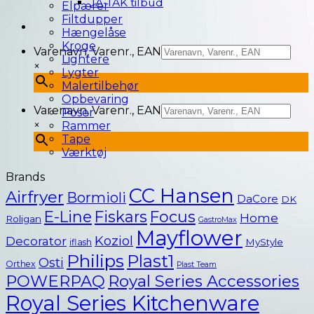
JA-TAK tilbud
Elpærer
Filtdupper
Hængelåse
Kroge
Varenavn, Varenr., EAN
Lightere
×
Lygter
Malertilbehør
Opbevaring
Varenavn, Varenr., EAN
Poser
×
Rammer
Tape
Værktøj
Brands
CC Hansen
Airfryer
Bormioli
DaCore
DK
E-Line
Fiskars
Focus
Home
Roligan
GastroMax
Mayflower
Koziol
Decorator
MyStyle
iflash
Philips
Plast1
Osti
Orthex
Plast Team
POWERPAQ
Royal Series Accessories
Royal Series Kitchenware