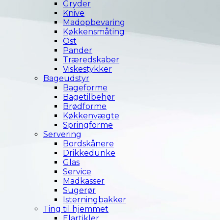
Gryder
Knive
Madopbevaring
Køkkensmåting
Ost
Pander
Træredskaber
Viskestykker
Bageudstyr
Bageforme
Bagetilbehør
Brødforme
Køkkenvægte
Springforme
Servering
Bordskånere
Drikkedunke
Glas
Service
Madkasser
Sugerør
Isterningbakker
Ting til hjemmet
Elartikler