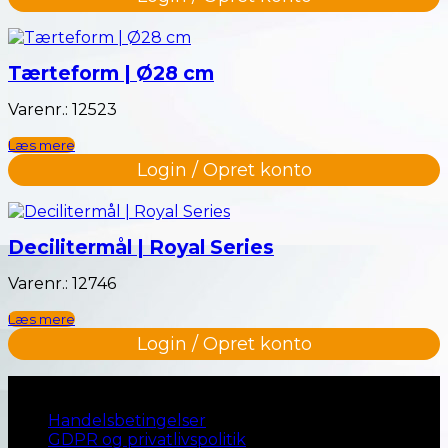
Tærteform | Ø28 cm
Varenr.: 12523
Læs mere
Login / Opret konto
Decilitermål | Royal Series
Varenr.: 12746
Læs mere
Login / Opret konto
Naviger til…
Handelsbetingelser
GDPR og privatlivspolitik