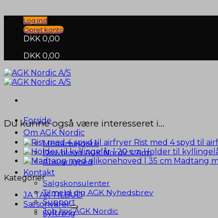
Fortsæt
til
Log ind
indhold
Opret konto
DKK
0,00
DKK
0,00
Forside
Du kunne også være interesseret i…
Om AGK Nordic
Rist med 4 spyd til air
Medarbejdere
Holder til kyllingel
Download AGK Nordic’s App
Madtang me
Ansvarlighed
Kontakt
Kategorier
Salgskonsulenter
Tilmeld dig AGK Nyhedsbrev
JA TAK TILBUD
Support
Sæsonvarer
Job hos AGK Nordic
Syltning