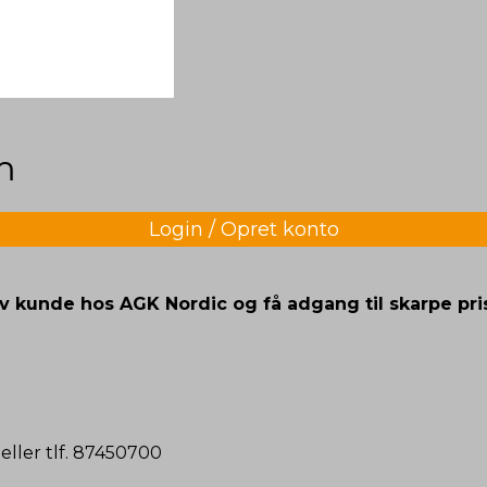
m
Login / Opret konto
iv kunde hos AGK Nordic og få adgang til skarpe pri
eller tlf. 87450700