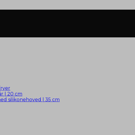
fryer
år | 20 cm
d silikonehoved | 35 cm