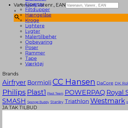
Elpærer
Varenavn, Varenr., EAN
Filtdupper
×
Hængelåse
Kroge
Lightere
Lygter
Malertilbehør
Opbevaring
Poser
Rammer
Tape
Værktøj
Brands
CC Hansen
Airfryer
Bormioli
DaCore
DK Rol
Philips
Plast1
POWERPAQ
Royal 
Plast Team
Westmark
SMASH
Triathlon
Stanley
Sponge Buddy
JA TAK TILBUD