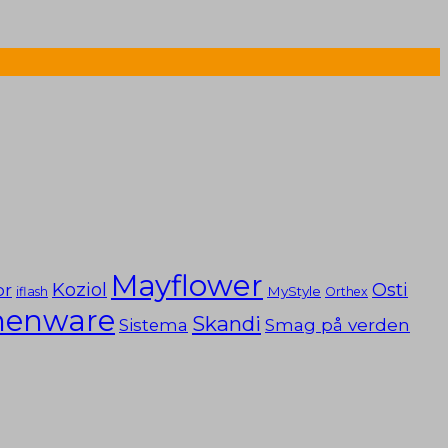
Mayflower
Koziol
or
Osti
MyStyle
iflash
Orthex
chenware
Skandi
Smag på verden
Sistema