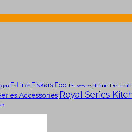
E-Line
Fiskars
Focus
Home Decorat
igan
GastroMax
Royal Series Kit
Series Accessories
wiz