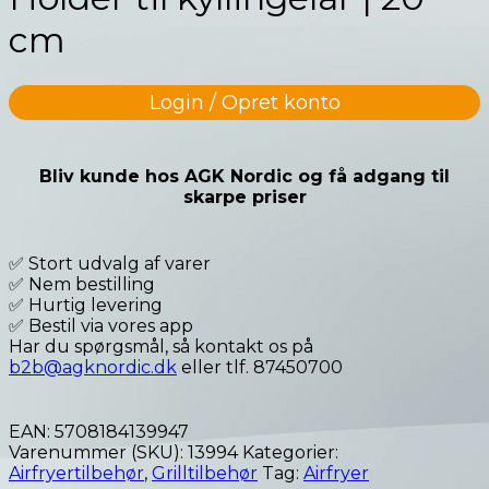
cm
Login / Opret konto
Bliv kunde hos AGK Nordic og få adgang til
skarpe priser
✅ Stort udvalg af varer
✅ Nem bestilling
✅ Hurtig levering
✅ Bestil via vores app
Har du spørgsmål, så kontakt os på
b2b@agknordic.dk
eller tlf. 87450700
EAN:
5708184139947
Varenummer (SKU):
13994
Kategorier:
Airfryertilbehør
,
Grilltilbehør
Tag:
Airfryer