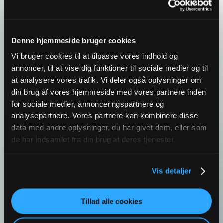
Silikonepensel | 26 cm
Denne hjemmeside bruger cookies
Varenr.: 13992
Vi bruger cookies til at tilpasse vores indhold og
Læs mere
annoncer, til at vise dig funktioner til sociale medier og til
Login / Opret konto
at analysere vores trafik. Vi deler også oplysninger om
din brug af vores hjemmeside med vores partnere inden
for sociale medier, annonceringspartnere og
Gourmet termometer | Royal Series
analysepartnere. Vores partnere kan kombinere disse
data med andre oplysninger, du har givet dem, eller som
Varenr.: 13102
de har indsamlet fra din brug af deres tjenester.
Læs mere
Login / Opret konto
Vis detaljer
Tillad alle cookies