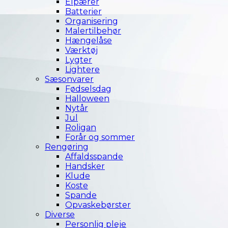
Elpærer
Batterier
Organisering
Malertilbehør
Hængelåse
Værktøj
Lygter
Lightere
Sæsonvarer
Fødselsdag
Halloween
Nytår
Jul
Roligan
Forår og sommer
Rengøring
Affaldsspande
Handsker
Klude
Koste
Spande
Opvaskebørster
Diverse
Personlig pleje