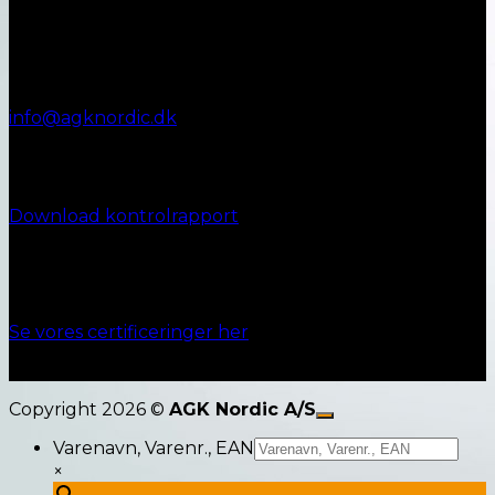
Vestergade 72
8990 Fårup
+45 87 45 07 00
Telefontid:
Man - Fre: 9.00 - 12.00
info@agknordic.dk
CVR. 14196595
Kontrolrapport
Download kontrolrapport
Ansvarlighed
Se vores certificeringer her
Copyright 2026 ©
AGK Nordic A/S
Varenavn, Varenr., EAN
×