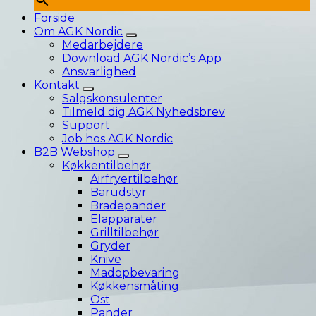
Forside
Om AGK Nordic
Medarbejdere
Download AGK Nordic’s App
Ansvarlighed
Kontakt
Salgskonsulenter
Tilmeld dig AGK Nyhedsbrev
Support
Job hos AGK Nordic
B2B Webshop
Køkkentilbehør
Airfryertilbehør
Barudstyr
Bradepander
Elapparater
Grilltilbehør
Gryder
Knive
Madopbevaring
Køkkensmåting
Ost
Pander