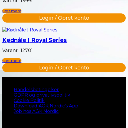
Varenr.: 13991
Læs mere
Login / Opret konto
Kødnåle | Royal Series
Varenr.: 12701
Læs mere
Login / Opret konto
Naviger til…
Handelsbetingelser
GDPR og privatlivspolitik
Cookie Politik
Download AGK Nordic’s App
Job hos AGK Nordic
Kontakt AGK Nordic