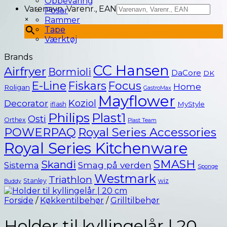
Opbevaring
Varenavn, Varenr., EAN
Poser
×
Rammer
Tape
Værktøj
Brands
CC Hansen
Airfryer
Bormioli
DaCore
DK
E-Line
Fiskars
Focus
Home
Roligan
GastroMax
Mayflower
Koziol
Decorator
MyStyle
iflash
Philips
Plast1
Osti
Orthex
Plast Team
POWERPAQ
Royal Series Accessories
Royal Series Kitchenware
SMASH
Skandi
Smag på verden
Sistema
Sponge
Westmark
Triathlon
Stanley
wiz
Buddy
Forside
/
Køkkentilbehør
/
Grilltilbehør
Holder til kyllingelår | 20