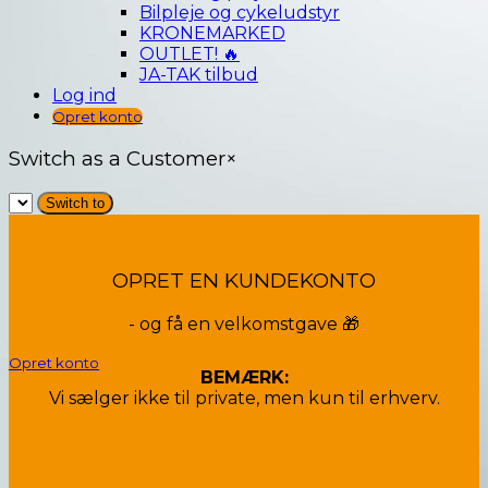
Bilpleje og cykeludstyr
KRONEMARKED
OUTLET! 🔥
JA-TAK tilbud
Log ind
Opret konto
Switch as a Customer
×
OPRET EN KUNDEKONTO
- og få en velkomstgave 🎁
Opret konto
BEMÆRK:
Vi sælger ikke til private, men kun til erhverv.