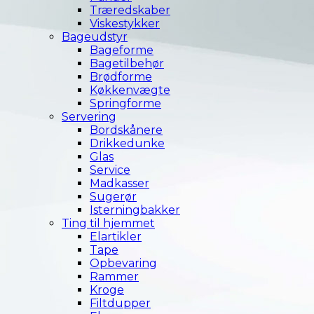
Træredskaber
Viskestykker
Bageudstyr
Bageforme
Bagetilbehør
Brødforme
Køkkenvægte
Springforme
Servering
Bordskånere
Drikkedunke
Glas
Service
Madkasser
Sugerør
Isterningbakker
Ting til hjemmet
Elartikler
Tape
Opbevaring
Rammer
Kroge
Filtdupper